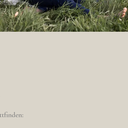
n
ttfinden: